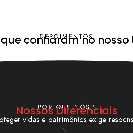
DEPOIMENTOS
s que confiaram no nosso 
POR QUE NÓS?
Nossos Diferenciais
oteger vidas e patrimônios exige respons