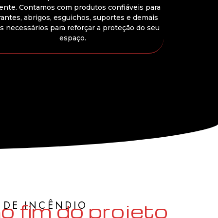
iente. Contamos com produtos confiáveis para
rantes, abrigos, esguichos, suportes e demais
s necessários para reforçar a proteção do seu
espaço.
 DE INCÊNDIO
o fim do projeto