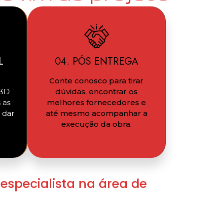
L
04. PÓS ENTREGA
Conte conosco para tirar
 3D
dúvidas, encontrar os
 as
melhores fornecedores e
 dar
até mesmo acompanhar a
execução da obra.
 especialista na área de