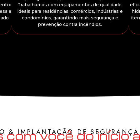
entro
Trabalhamos com equipamentos de qualidade,
efic
esa a
ideais para residências, comércios, indústrias e
hid
zado.
condomínios, garantindo mais segurança e
iten
prevenção contra incêndios.
O & IMPLANTAÇÃO DE SEGURANÇA
com você do início a