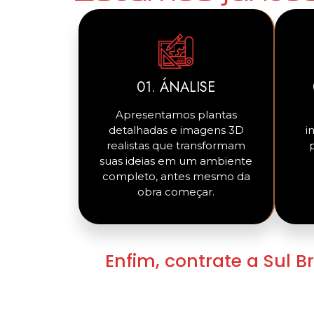
01. ÁNALISE
Apresentamos plantas
detalhadas e imagens 3D
i
realistas que transformam
suas ideias em um ambiente
completo, antes mesmo da
obra começar.
Enfim, contrate a Sul B