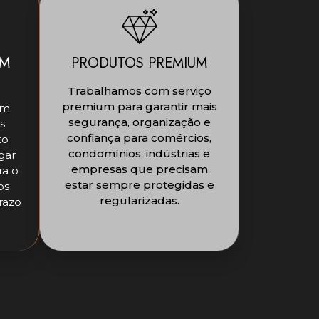
OM
PRODUTOS PREMIUM
Trabalhamos com serviço
premium para garantir mais
om
segurança, organização e
s
confiança para comércios,
to
condomínios, indústrias e
gar
empresas que precisam
ra o
estar sempre protegidas e
os
regularizadas.
razo